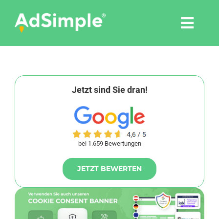
Skip
to
Togg
content
Navi
Leistungen
Tools
Jetzt sind Sie dran!
Pressemitteilungen
bei 1.659 Bewertungen
Shop
JETZT BEWERTEN
Agentur
Blog