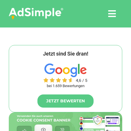
Skip
to
Togg
content
Navi
Leistungen
Tools
Jetzt sind Sie dran!
Pressemitteilungen
bei 1.659 Bewertungen
Shop
JETZT BEWERTEN
Agentur
Blog