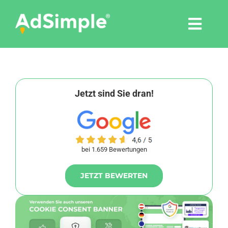
Skip
to
Togg
content
Navi
Leistungen
Tools
Jetzt sind Sie dran!
Pressemitteilungen
bei 1.659 Bewertungen
Shop
JETZT BEWERTEN
Agentur
Blog