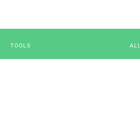
TOOLS
AL
Datenschutz Generator
A
Impressum Generator
B
Datenschutz Manager
Consent Manager
Content Marketing Manager
NewsAI WordPress Plugin