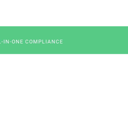
L-IN-ONE COMPLIANCE
gency-Paket für Agenturen
usiness-Paket für Unternehmer