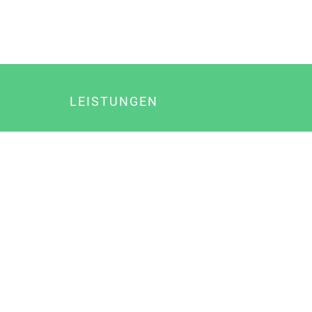
LEISTUNGEN
Online Marketing
Content Marketing
Content Marketing Abos
Content Marketing für Ärzte
Suchmaschinenoptimierung
Social Media Marketing