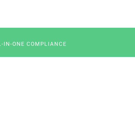
L-IN-ONE COMPLIANCE
gency-Paket für Agenturen
usiness-Paket für Unternehmer