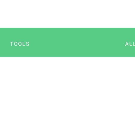
TOOLS
AL
Datenschutz Generator
A
Impressum Generator
B
Datenschutz Manager
Consent Manager
Content Marketing Manager
NewsAI WordPress Plugin