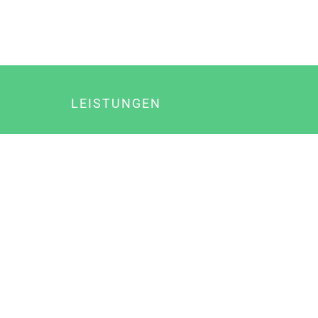
LEISTUNGEN
Online Marketing
Content Marketing
Content Marketing Abos
Content Marketing für Ärzte
Suchmaschinenoptimierung
Social Media Marketing