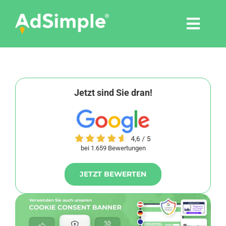
Skip
to
Togg
content
Navi
Leistungen
Tools
Jetzt sind Sie dran!
Pressemitteilungen
bei 1.659 Bewertungen
Shop
JETZT BEWERTEN
Agentur
Blog