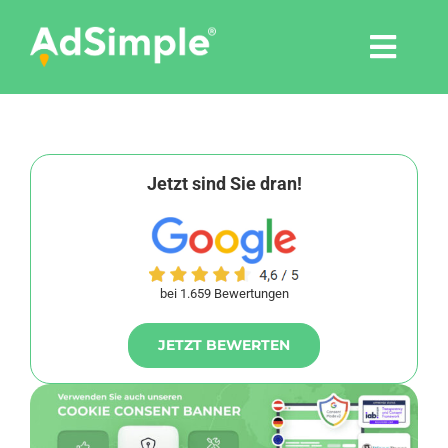
Skip
to
Togg
content
Navi
Leistungen
Tools
Jetzt sind Sie dran!
Pressemitteilungen
bei 1.659 Bewertungen
Shop
JETZT BEWERTEN
Agentur
Blog