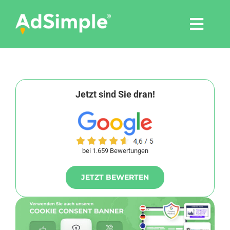
Skip
to
Togg
content
Navi
Leistungen
Tools
Jetzt sind Sie dran!
Pressemitteilungen
bei 1.659 Bewertungen
Shop
JETZT BEWERTEN
Agentur
Blog