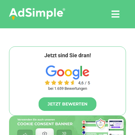
Skip
to
Togg
content
Navi
Leistungen
Tools
Jetzt sind Sie dran!
Pressemitteilungen
bei 1.659 Bewertungen
Shop
JETZT BEWERTEN
Agentur
Blog