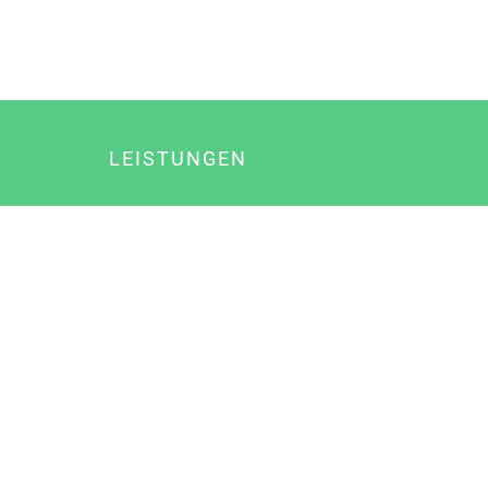
LEISTUNGEN
Online Marketing
Content Marketing
Content Marketing Abos
Content Marketing für Ärzte
Suchmaschinenoptimierung
Social Media Marketing