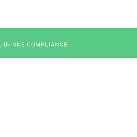
L-IN-ONE COMPLIANCE
gency-Paket für Agenturen
usiness-Paket für Unternehmer