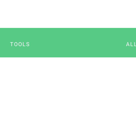
TOOLS
AL
Datenschutz Generator
A
Impressum Generator
B
Datenschutz Manager
Consent Manager
Content Marketing Manager
NewsAI WordPress Plugin