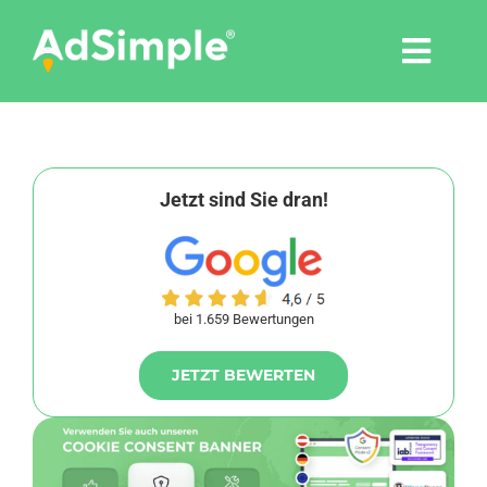
Skip
to
Togg
content
Navi
Leistungen
Tools
Jetzt sind Sie dran!
Pressemitteilungen
bei 1.659 Bewertungen
Shop
JETZT BEWERTEN
Agentur
Blog