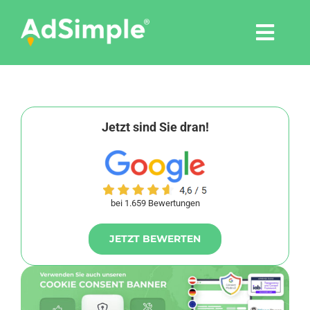
Skip
to
Togg
content
Navi
Leistungen
Tools
Jetzt sind Sie dran!
Pressemitteilungen
bei 1.659 Bewertungen
Shop
JETZT BEWERTEN
Agentur
Blog