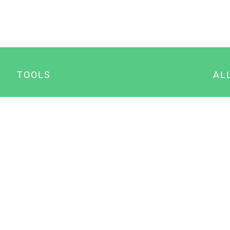
TOOLS
AL
Datenschutz Generator
A
Impressum Generator
B
Datenschutz Manager
Consent Manager
Content Marketing Manager
NewsAI WordPress Plugin