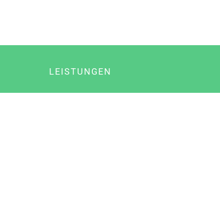
LEISTUNGEN
Online Marketing
Content Marketing
Content Marketing Abos
Content Marketing für Ärzte
Suchmaschinenoptimierung
Social Media Marketing