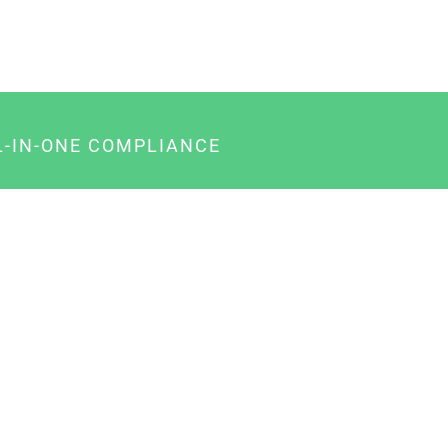
L-IN-ONE COMPLIANCE
gency-Paket für Agenturen
usiness-Paket für Unternehmer