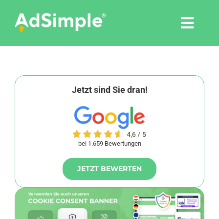
Skip
to
Togg
content
Navi
Leistungen
Tools
Jetzt sind Sie dran!
Pressemitteilungen
bei 1.659 Bewertungen
Shop
JETZT BEWERTEN
Agentur
Blog