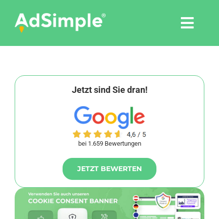
Skip
to
Togg
content
Navi
Leistungen
Tools
Jetzt sind Sie dran!
Pressemitteilungen
bei 1.659 Bewertungen
Shop
JETZT BEWERTEN
Agentur
Blog