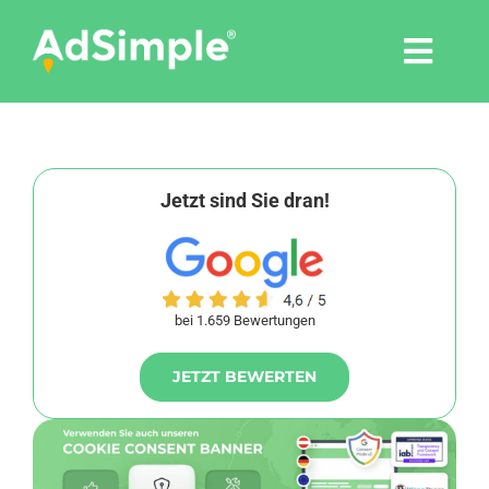
Skip
to
Togg
content
Navi
Leistungen
Tools
Jetzt sind Sie dran!
Pressemitteilungen
bei 1.659 Bewertungen
Shop
JETZT BEWERTEN
Agentur
Blog