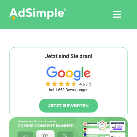
Skip
to
Togg
content
Navi
Leistungen
Tools
Jetzt sind Sie dran!
Pressemitteilungen
bei 1.659 Bewertungen
Shop
JETZT BEWERTEN
Agentur
Blog