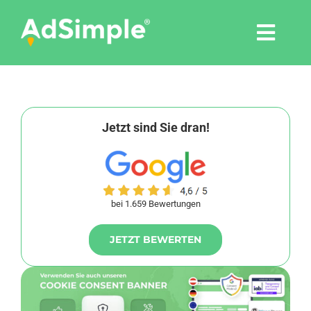
Skip
to
Togg
content
Navi
Leistungen
Tools
Jetzt sind Sie dran!
Pressemitteilungen
bei 1.659 Bewertungen
Shop
JETZT BEWERTEN
Agentur
Blog