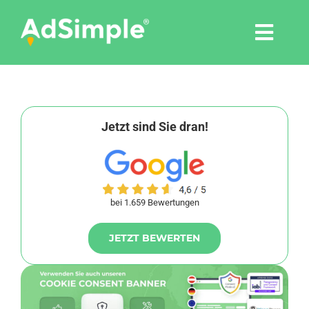
Skip
to
Togg
content
Navi
Leistungen
Tools
Jetzt sind Sie dran!
Pressemitteilungen
bei 1.659 Bewertungen
Shop
JETZT BEWERTEN
Agentur
Blog