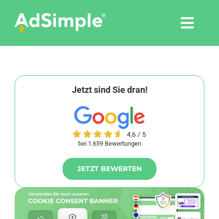
Skip
to
Togg
content
Navi
Leistungen
Tools
Jetzt sind Sie dran!
Pressemitteilungen
bei 1.659 Bewertungen
Shop
JETZT BEWERTEN
Agentur
Blog