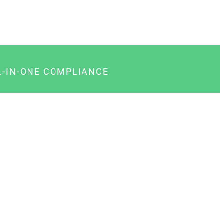
L-IN-ONE COMPLIANCE
gency-Paket für Agenturen
usiness-Paket für Unternehmer