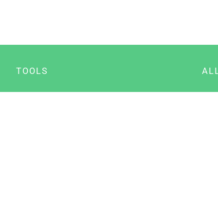
TOOLS
AL
Datenschutz Generator
A
Impressum Generator
B
Datenschutz Manager
Consent Manager
Content Marketing Manager
NewsAI WordPress Plugin