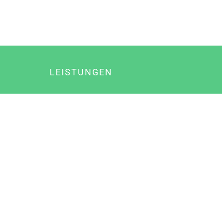
LEISTUNGEN
Online Marketing
Content Marketing
Content Marketing Abos
Content Marketing für Ärzte
Suchmaschinenoptimierung
Social Media Marketing