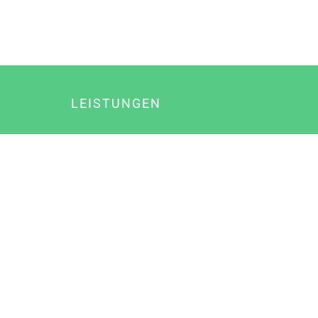
LEISTUNGEN
Online Marketing
Content Marketing
Content Marketing Abos
Content Marketing für Ärzte
Suchmaschinenoptimierung
Social Media Marketing