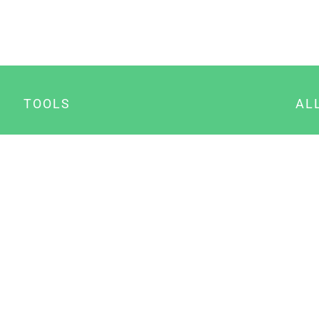
TOOLS
AL
Datenschutz Generator
A
Impressum Generator
B
Datenschutz Manager
Consent Manager
Content Marketing Manager
NewsAI WordPress Plugin