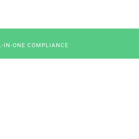
L-IN-ONE COMPLIANCE
gency-Paket für Agenturen
usiness-Paket für Unternehmer