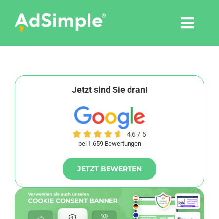
Skip
to
Togg
content
Navi
Leistungen
Tools
Jetzt sind Sie dran!
Pressemitteilungen
bei 1.659 Bewertungen
Shop
JETZT BEWERTEN
Agentur
Blog