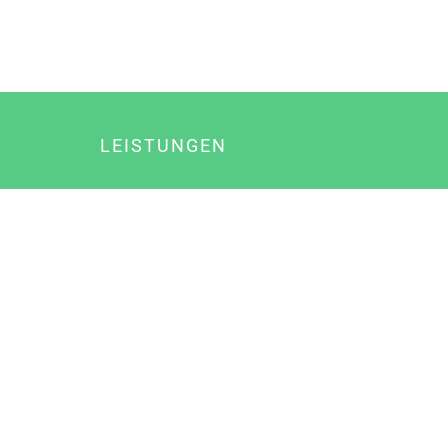
LEISTUNGEN
Online Marketing
Content Marketing
Content Marketing Abos
Content Marketing für Ärzte
Suchmaschinenoptimierung
Social Media Marketing