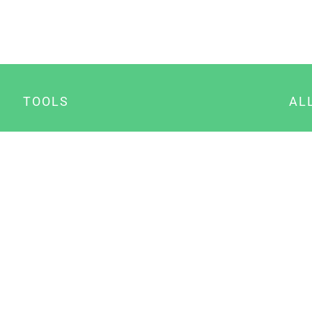
TOOLS
AL
Datenschutz Generator
A
Impressum Generator
B
Datenschutz Manager
Consent Manager
Content Marketing Manager
NewsAI WordPress Plugin