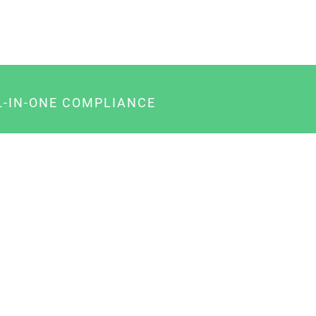
L-IN-ONE COMPLIANCE
gency-Paket für Agenturen
usiness-Paket für Unternehmer