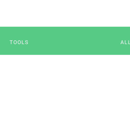
TOOLS
AL
Datenschutz Generator
A
Impressum Generator
B
Datenschutz Manager
Consent Manager
Content Marketing Manager
NewsAI WordPress Plugin