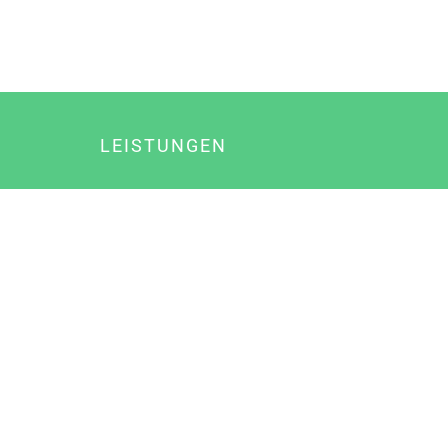
LEISTUNGEN
Online Marketing
Content Marketing
Content Marketing Abos
Content Marketing für Ärzte
Suchmaschinenoptimierung
Social Media Marketing