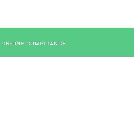
L-IN-ONE COMPLIANCE
gency-Paket für Agenturen
usiness-Paket für Unternehmer