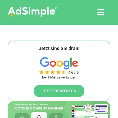
Skip
to
Togg
content
Navi
Leistungen
Tools
Jetzt sind Sie dran!
Pressemitteilungen
bei 1.659 Bewertungen
Shop
JETZT BEWERTEN
Agentur
Blog