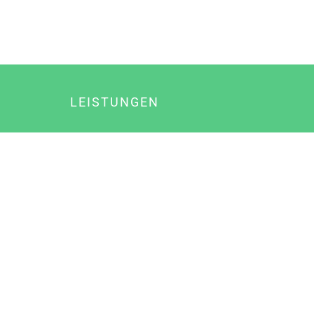
LEISTUNGEN
Online Marketing
Content Marketing
Content Marketing Abos
Content Marketing für Ärzte
Suchmaschinenoptimierung
Social Media Marketing