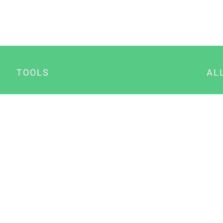
TOOLS
AL
Datenschutz Generator
A
Impressum Generator
B
Datenschutz Manager
Consent Manager
Content Marketing Manager
NewsAI WordPress Plugin