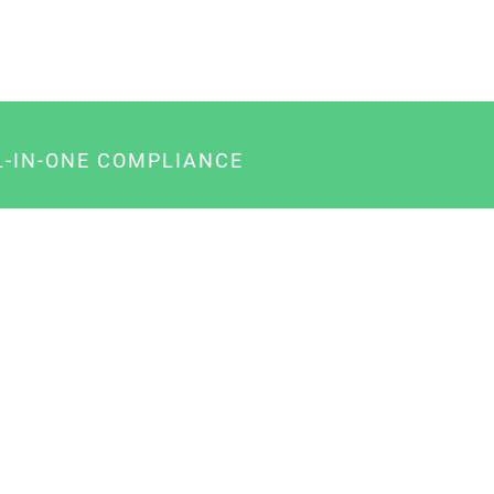
L-IN-ONE COMPLIANCE
gency-Paket für Agenturen
usiness-Paket für Unternehmer