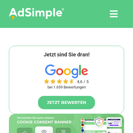
Skip
to
Togg
content
Navi
Leistungen
Tools
Jetzt sind Sie dran!
Pressemitteilungen
bei 1.659 Bewertungen
Shop
JETZT BEWERTEN
Agentur
Blog