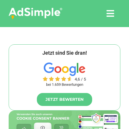
Skip
to
Togg
content
Navi
Leistungen
Tools
Jetzt sind Sie dran!
Pressemitteilungen
bei 1.659 Bewertungen
Shop
JETZT BEWERTEN
Agentur
Blog