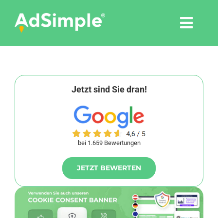
Skip
to
Togg
content
Navi
Leistungen
Tools
Jetzt sind Sie dran!
Pressemitteilungen
bei 1.659 Bewertungen
Shop
JETZT BEWERTEN
Agentur
Blog