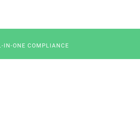
L-IN-ONE COMPLIANCE
gency-Paket für Agenturen
usiness-Paket für Unternehmer