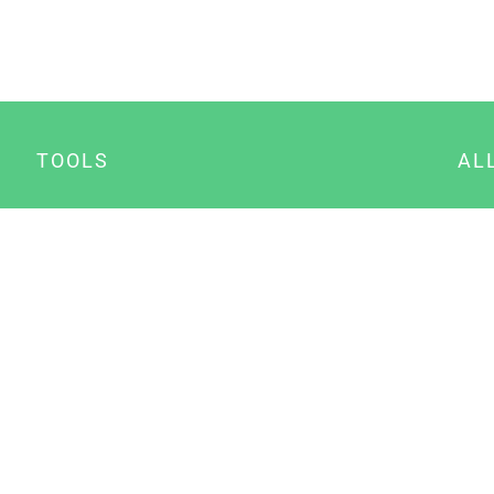
TOOLS
AL
Datenschutz Generator
A
Impressum Generator
B
Datenschutz Manager
Consent Manager
Content Marketing Manager
NewsAI WordPress Plugin