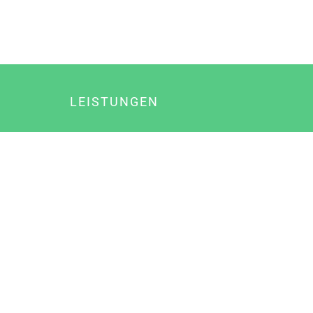
LEISTUNGEN
Online Marketing
Content Marketing
Content Marketing Abos
Content Marketing für Ärzte
Suchmaschinenoptimierung
Social Media Marketing