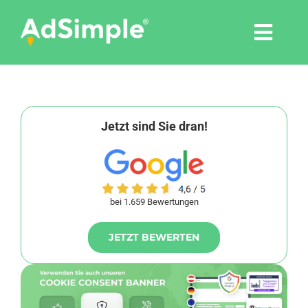
Skip
to
Togg
content
Navi
Leistungen
Tools
Jetzt sind Sie dran!
Pressemitteilungen
bei 1.659 Bewertungen
Shop
JETZT BEWERTEN
Agentur
Blog