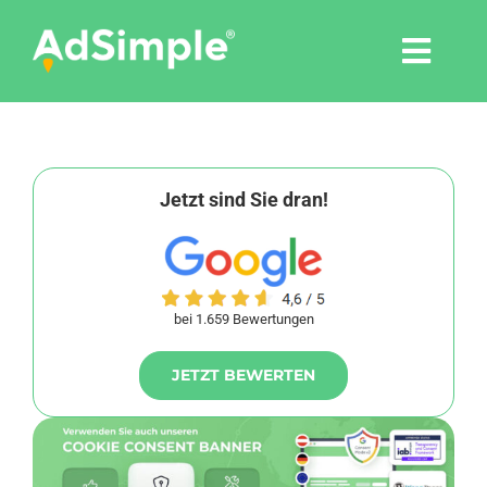
Skip
to
Togg
content
Navi
Leistungen
Tools
Jetzt sind Sie dran!
Pressemitteilungen
bei 1.659 Bewertungen
Shop
JETZT BEWERTEN
Agentur
Blog