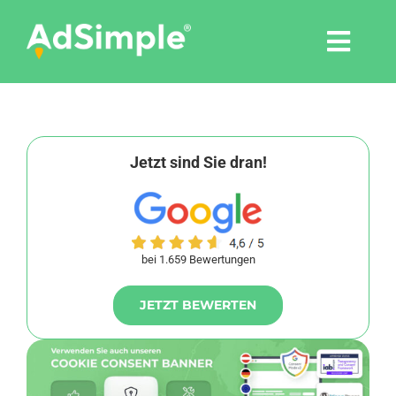
Skip
to
Togg
content
Navi
Leistungen
Tools
Jetzt sind Sie dran!
Pressemitteilungen
bei 1.659 Bewertungen
Shop
JETZT BEWERTEN
Agentur
Blog