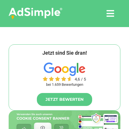
Skip
to
Togg
content
Navi
Leistungen
Tools
Jetzt sind Sie dran!
Pressemitteilungen
bei 1.659 Bewertungen
Shop
JETZT BEWERTEN
Agentur
Blog