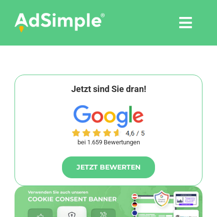
Skip
to
Togg
content
Navi
Leistungen
Tools
Jetzt sind Sie dran!
Pressemitteilungen
bei 1.659 Bewertungen
Shop
JETZT BEWERTEN
Agentur
Blog