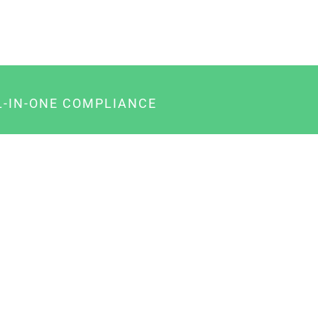
L-IN-ONE COMPLIANCE
gency-Paket für Agenturen
usiness-Paket für Unternehmer