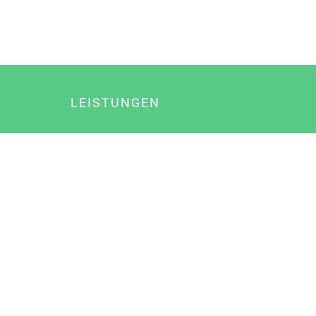
LEISTUNGEN
Online Marketing
Content Marketing
Content Marketing Abos
Content Marketing für Ärzte
Suchmaschinenoptimierung
Social Media Marketing