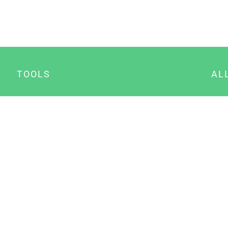
TOOLS
AL
Datenschutz Generator
A
Impressum Generator
B
Datenschutz Manager
Consent Manager
Content Marketing Manager
NewsAI WordPress Plugin