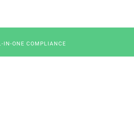
L-IN-ONE COMPLIANCE
gency-Paket für Agenturen
usiness-Paket für Unternehmer