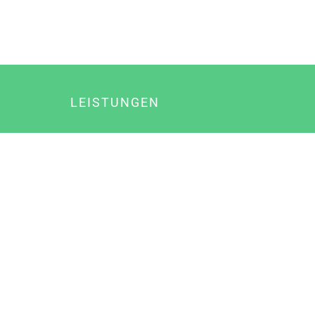
LEISTUNGEN
Online Marketing
Content Marketing
Content Marketing Abos
Content Marketing für Ärzte
Suchmaschinenoptimierung
Social Media Marketing