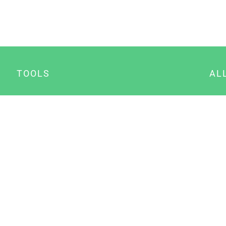
TOOLS
AL
Datenschutz Generator
A
Impressum Generator
B
Datenschutz Manager
Consent Manager
Content Marketing Manager
NewsAI WordPress Plugin