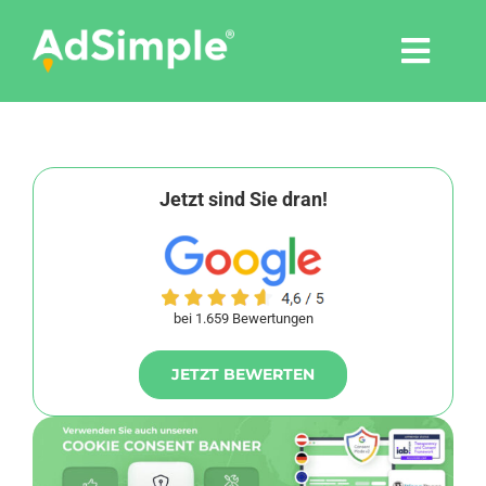
Skip
to
Togg
content
Navi
Leistungen
Tools
Jetzt sind Sie dran!
Pressemitteilungen
bei 1.659 Bewertungen
Shop
JETZT BEWERTEN
Agentur
Blog