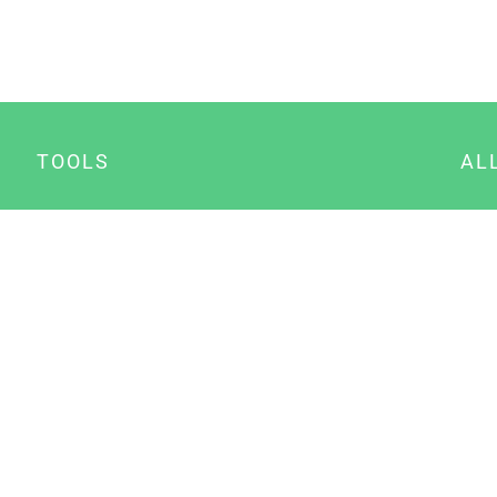
TOOLS
AL
Datenschutz Generator
A
Impressum Generator
B
Datenschutz Manager
Consent Manager
Content Marketing Manager
NewsAI WordPress Plugin