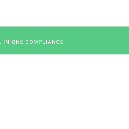
L-IN-ONE COMPLIANCE
gency-Paket für Agenturen
usiness-Paket für Unternehmer