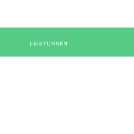
LEISTUNGEN
Online Marketing
Content Marketing
Content Marketing Abos
Content Marketing für Ärzte
Suchmaschinenoptimierung
Social Media Marketing