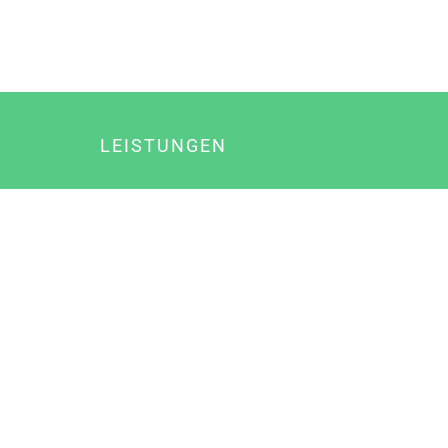
LEISTUNGEN
Online Marketing
Content Marketing
Content Marketing Abos
Content Marketing für Ärzte
Suchmaschinenoptimierung
Social Media Marketing