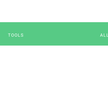
TOOLS
AL
Datenschutz Generator
A
Impressum Generator
B
Datenschutz Manager
Consent Manager
Content Marketing Manager
NewsAI WordPress Plugin