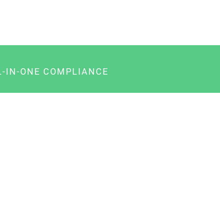
L-IN-ONE COMPLIANCE
gency-Paket für Agenturen
usiness-Paket für Unternehmer