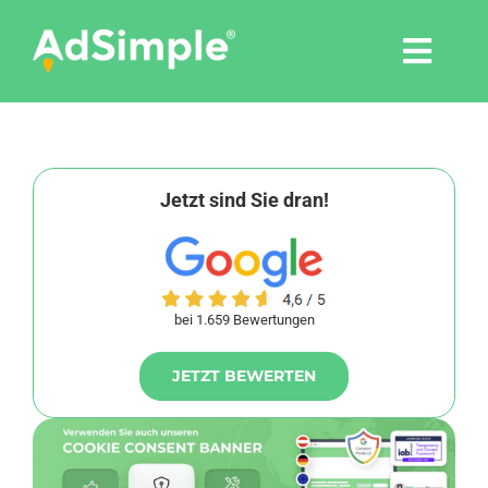
Skip
to
Togg
content
Navi
Leistungen
Tools
Jetzt sind Sie dran!
Pressemitteilungen
bei 1.659 Bewertungen
Shop
JETZT BEWERTEN
Agentur
Blog