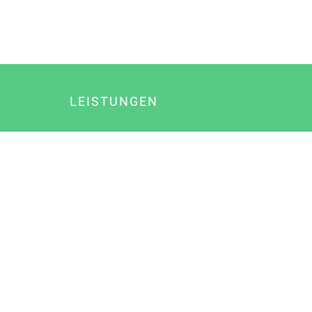
LEISTUNGEN
Online Marketing
Content Marketing
Content Marketing Abos
Content Marketing für Ärzte
Suchmaschinenoptimierung
Social Media Marketing