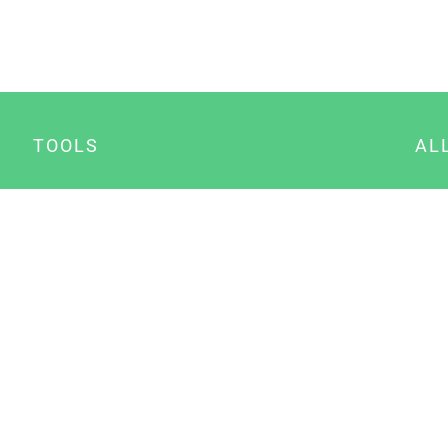
TOOLS
AL
Datenschutz Generator
A
Impressum Generator
B
Datenschutz Manager
Consent Manager
Content Marketing Manager
NewsAI WordPress Plugin