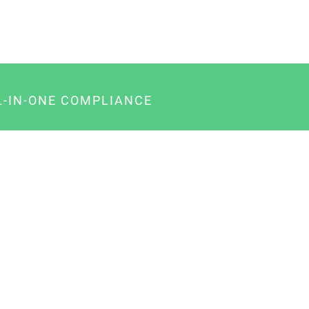
L-IN-ONE COMPLIANCE
gency-Paket für Agenturen
usiness-Paket für Unternehmer