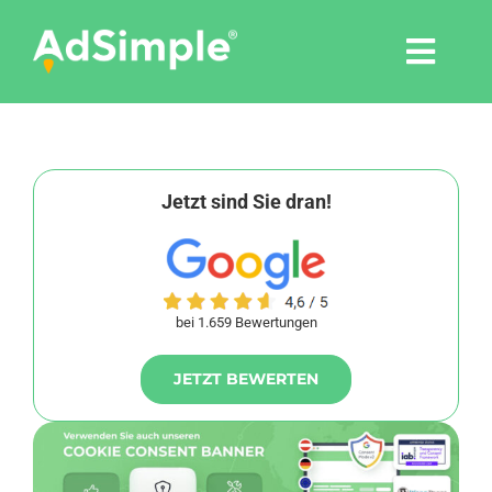
Skip
to
Togg
content
Navi
Leistungen
Tools
Jetzt sind Sie dran!
Pressemitteilungen
bei 1.659 Bewertungen
Shop
JETZT BEWERTEN
Agentur
Blog