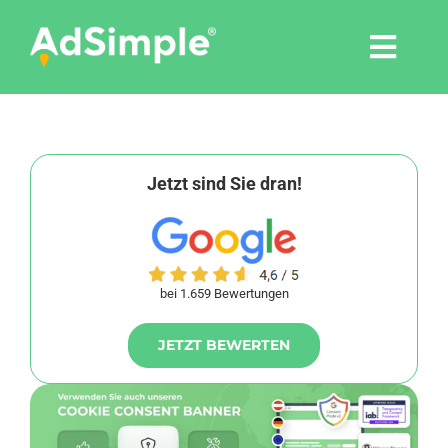
Skip
to
Togg
content
Navi
Leistungen
Tools
Jetzt sind Sie dran!
Pressemitteilungen
bei 1.659 Bewertungen
Shop
JETZT BEWERTEN
Agentur
Blog