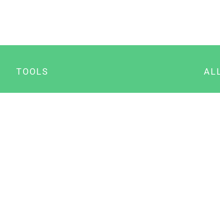
TOOLS
AL
Datenschutz Generator
A
Impressum Generator
B
Datenschutz Manager
Consent Manager
Content Marketing Manager
NewsAI WordPress Plugin