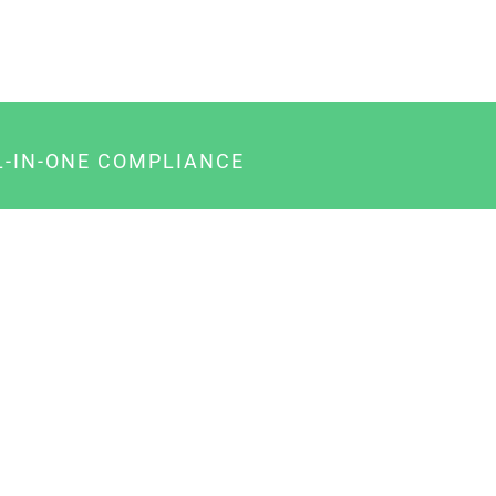
L-IN-ONE COMPLIANCE
gency-Paket für Agenturen
usiness-Paket für Unternehmer