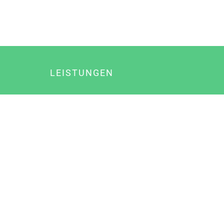
LEISTUNGEN
Online Marketing
Content Marketing
Content Marketing Abos
Content Marketing für Ärzte
Suchmaschinenoptimierung
Social Media Marketing