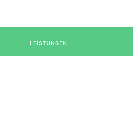
LEISTUNGEN
Online Marketing
Content Marketing
Content Marketing Abos
Content Marketing für Ärzte
Suchmaschinenoptimierung
Social Media Marketing