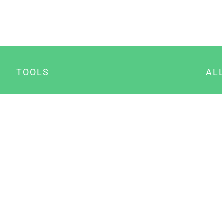
TOOLS
AL
Datenschutz Generator
A
Impressum Generator
B
Datenschutz Manager
Consent Manager
Content Marketing Manager
NewsAI WordPress Plugin