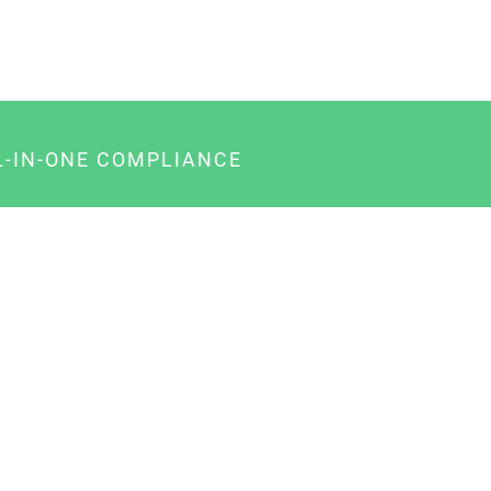
L-IN-ONE COMPLIANCE
gency-Paket für Agenturen
usiness-Paket für Unternehmer