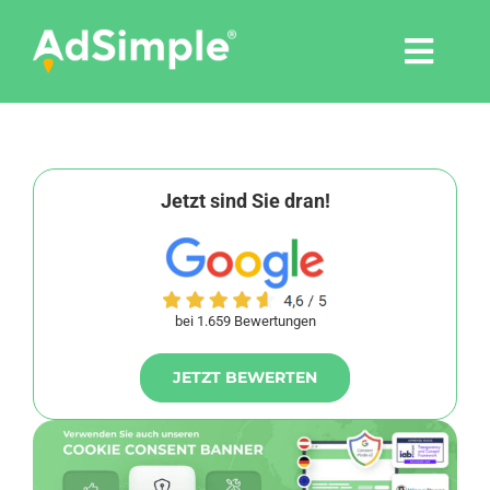
Skip
to
Togg
content
Navi
Leistungen
Tools
Jetzt sind Sie dran!
Pressemitteilungen
bei 1.659 Bewertungen
Shop
JETZT BEWERTEN
Agentur
Blog