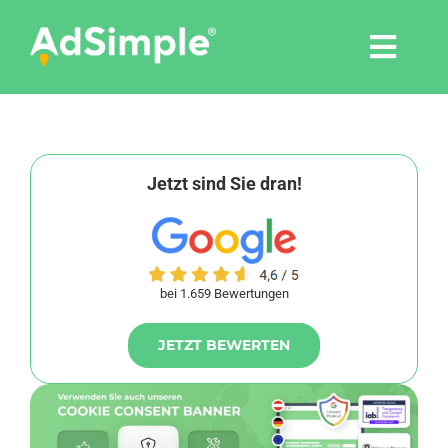
Skip
to
Togg
content
Navi
Leistungen
Tools
Jetzt sind Sie dran!
Pressemitteilungen
bei 1.659 Bewertungen
Shop
JETZT BEWERTEN
Agentur
Blog