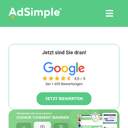
Skip
to
Togg
content
Navi
Leistungen
Tools
Jetzt sind Sie dran!
Pressemitteilungen
bei 1.659 Bewertungen
Shop
JETZT BEWERTEN
Agentur
Blog